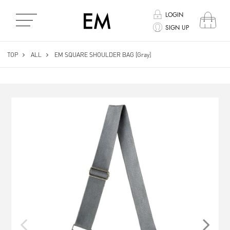
EM
LOGIN
SIGN UP
TOP
ALL
EM SQUARE SHOULDER BAG [Gray]